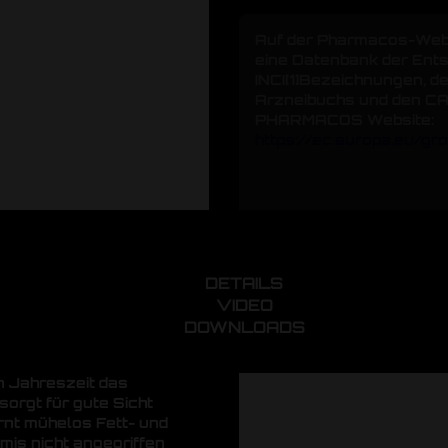
Auf der Pharmacos-Webs
eine Datenbank der Ent
[1]
INCI
Bezeichnungen, d
Arzneibuchs und den CA
PHARMACOS Website:
https://ec.europa.eu/g
DETAILS
VIDEO
DOWNLOADS
n Jahreszeit das
orgt für gute Sicht
rnt mühelos Fett- und
is nicht angegriffen