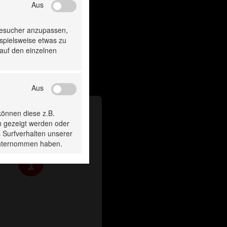
Aus
Besucher anzupassen,
ispielsweise etwas zu
 auf den einzelnen
Aus
können diese z.B.
n gezeigt werden oder
 Surfverhalten unserer
 unternommen haben.