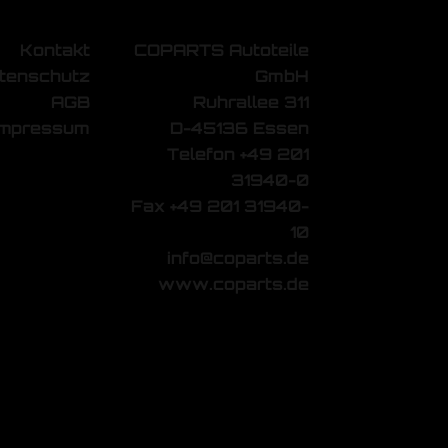
Kontakt
COPARTS Autoteile
tenschutz
GmbH
AGB
Ruhrallee 311
Impressum
D-45136 Essen
Telefon +49 201
31940-0
Fax +49 201 31940-
10
info@coparts.de
www.coparts.de