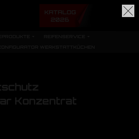
KATALOG
2026
EPRODUKTE
REIFENSERVICE
KONFIGURATOR WERKSTATTKÜCHEN
tschutz
ar Konzentrat