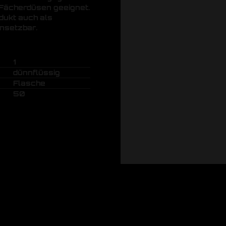
 Fächerdüsen geeignet.
dukt auch als
nsetzbar.
1
dünnflüssig
Flasche
50