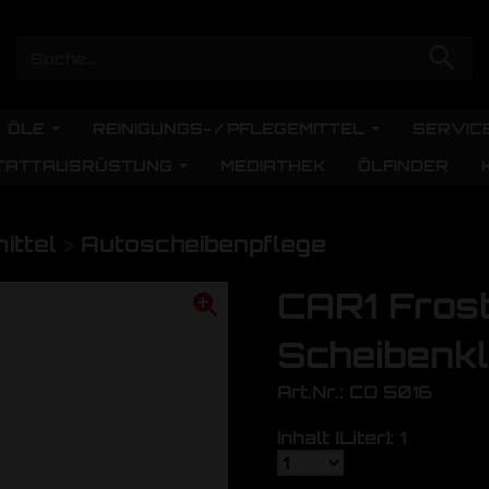
ÖLE
REINIGUNGS- / PFLEGEMITTEL
SERVIC
TATTAUSRÜSTUNG
MEDIATHEK
ÖLFINDER
ittel
>
Autoscheibenpflege
CAR1 Fros
Scheibenkl
Art.Nr.: CO 5016
Inhalt [Liter]: 1