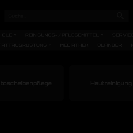
ÖLE
REINIGUNGS- / PFLEGEMITTEL
SERVIC
TATTAUSRÜSTUNG
MEDIATHEK
ÖLFINDER
toscheibenpflege
Hautreinigung