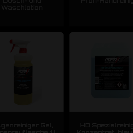
Dusch- und
Profi-Handreini
Waschlotion
lgenreiniger Gel,
HD Spezialreinig
sprayflasche 1 L
Konzentrat, blau