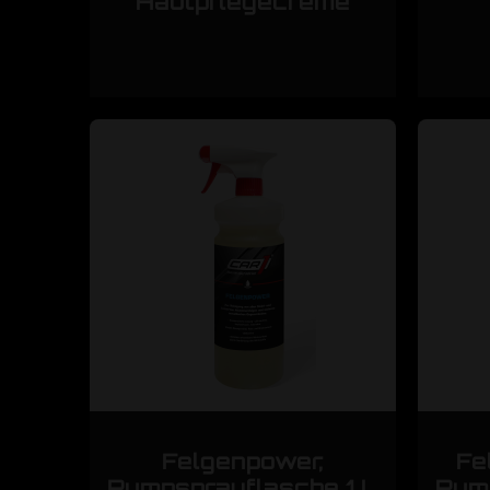
Hautpflegecreme
Felgenpower,
Fe
Pumpsprayflasche 1 L
Pump