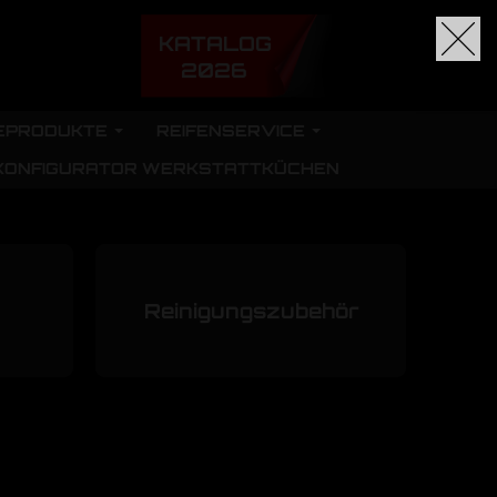
KATALOG
2026
EPRODUKTE
REIFENSERVICE
KONFIGURATOR WERKSTATTKÜCHEN
Reinigungszubehör