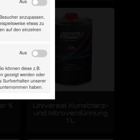
Aus
 Besucher anzupassen,
beispielsweise etwas zu
ten auf den einzelnen
Aus
 So können diese z.B.
en gezeigt werden oder
s Surfverhalten unserer
ie unternommen haben.
r 1l
Universal Kunstharz-
und Nitroverdünnung
1 L