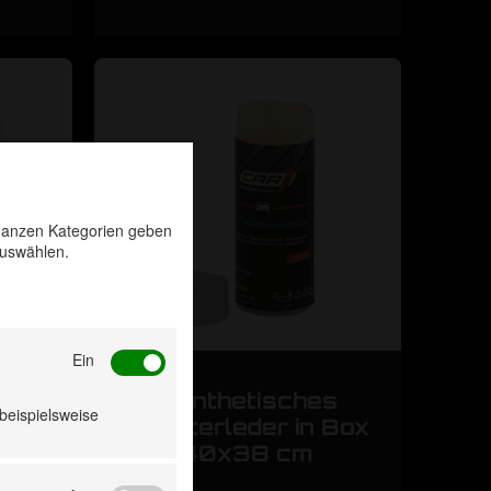
u ganzen Kategorien geben
auswählen.
Ein
kig
Synthetisches
 beispielsweise
Fensterleder in Box
40x38 cm