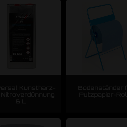
versal Kunstharz-
Bodenständer 
 Nitroverdünnung
Putzpapier-Rol
6 L