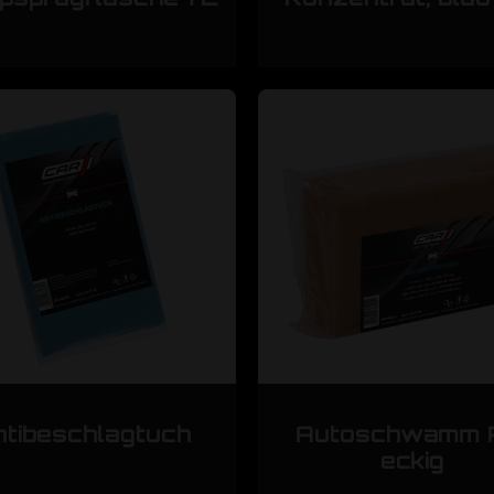
ntibeschlagtuch
Autoschwamm 
eckig