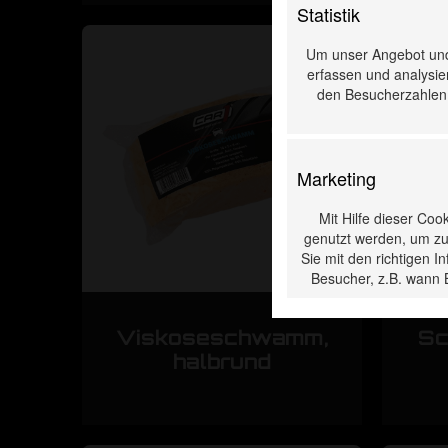
Statistik
Um unser Angebot und
erfassen und analysier
den Besucherzahlen, 
Marketing
Mit Hilfe dieser Coo
genutzt werden, um zu
Sie mit den richtigen 
Besucher, z.B. wann 
Viskoseschwamm,
Sc
halbrund