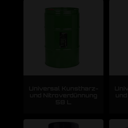
Universal Kunstharz-
Uni
und Nitroverdünnung
und
58 L