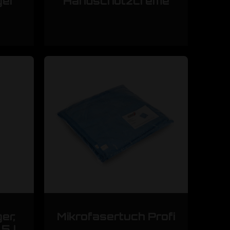
ger
Handschutzcreme
er,
Mikrofasertuch Profi
 5 L