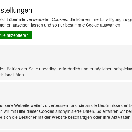
stellungen
n kann agressiv sein
auerhaftigkeit
rsicht über alle verwendeten Cookies. Sie können Ihre Einwilligung zu
Händen deutlich.
ationen anzeigen lassen und so nur bestimmte Cookie auswählen.
Pflege von
 oder ähnlichem. Wir
Alle akzeptieren
 erstklassig in ihrer
Hair- Body
den Betrieb der Seite unbedingt erforderlich und ermöglichen beispiels
Duschgel
ktionalitäten.
5,42
5
Kanister
Palette 96
Kanister
nsere Webeite weiter zu verbessern und sie an die Bedürfnisse der 
n wir mit Hilfe dieser Cookies anonymisierte Daten. So erfahren wir be
 sich die Besucher mit der Website beschäftigen oder Ihre Aktivitäten