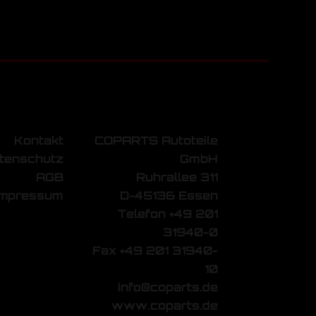
Kontakt
COPARTS Autoteile
tenschutz
GmbH
AGB
Ruhrallee 311
Impressum
D-45136 Essen
Telefon +49 201
31940-0
Fax +49 201 31940-
10
info@coparts.de
www.coparts.de