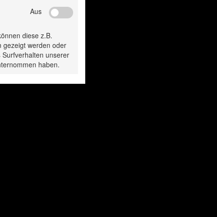
Aus
gesehen:
können diese z.B.
n gezeigt werden oder
 Surfverhalten unserer
 unternommen haben.
Hair + Body
Hair + Body
eifencreme 5 L
Seifencreme 5