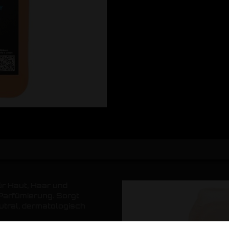
ür Haut, Haar und
Parfümierung. Sorgt
utral, dermatologisch