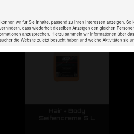
rodukte haben Sie zuletzt 
s können wir für Sie Inhalte, passend zu Ihren Interessen anzeigen. So 
verhindern, dass wiederholt dieselben Anzeigen den gleichen Persone
Informationen anzusprechen. Hierzu sammeln wir Informationen über das
sucher die Website zuletzt besucht haben und welche Aktivitäten sie
Hair + Body
 L
Seifencreme 5 L
S