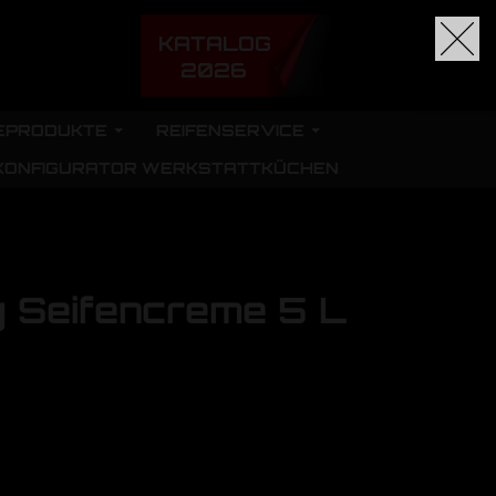
KATALOG
2026
EPRODUKTE
REIFENSERVICE
KONFIGURATOR WERKSTATTKÜCHEN
y Seifencreme 5 L