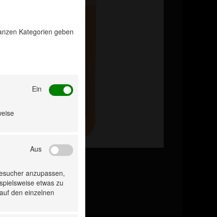
 ganzen Kategorien geben
Ein
weise
Aus
Besucher anzupassen,
ispielsweise etwas zu
 auf den einzelnen