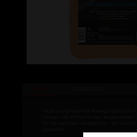
DETAILS
DOWNLOADS
Milde und pflegende Reinigungslotion f
Körper. Mit erfrischender angenehmer 
für ein sanftes Hautgefühl – ph-hautne
getestet.