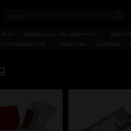
ÖLE
REINIGUNGS- / PFLEGEMITTEL
SERVIC
TATTAUSRÜSTUNG
MEDIATHEK
ÖLFINDER
g