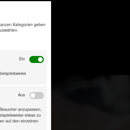
u ganzen Kategorien geben
auswählen.
Ein
 beispielsweise
Aus
 Besucher anzupassen,
beispielsweise etwas zu
ten auf den einzelnen