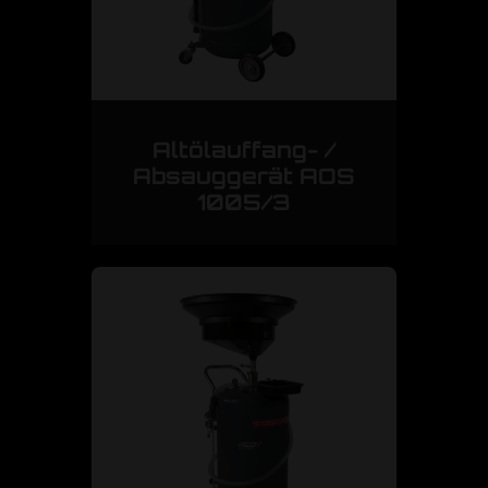
Altölauffang- /
Absauggerät AOS
1005/3