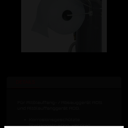
DETAILS
Für Altölauffang- / Absauggerät AOS
und Altölauffanggerät AOG.
Korrosionsgeschützte
Stahlkonstruktion, verzinkt