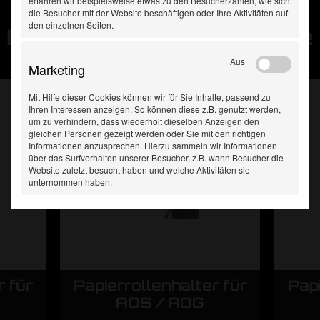
erfahren wir beispielsweise etwas zu den Besucherzahlen, wie sich
die Besucher mit der Website beschäftigen oder Ihre Aktivitäten auf
den einzelnen Seiten.
Diese Produkte haben Sie
zuletzt gesehen:
Aus
Marketing
Mit Hilfe dieser Cookies können wir für Sie Inhalte, passend zu
Ihren Interessen anzeigen. So können diese z.B. genutzt werden,
um zu verhindern, dass wiederholt dieselben Anzeigen den
gleichen Personen gezeigt werden oder Sie mit den richtigen
Informationen anzusprechen. Hierzu sammeln wir Informationen
über das Surfverhalten unserer Besucher, z.B. wann Besucher die
Website zuletzt besucht haben und welche Aktivitäten sie
unternommen haben.
r für
Papierrollenhalter für
Papi
AOS / AOG