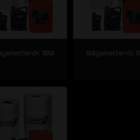
gekettenöl 100
Sägekettenöl B