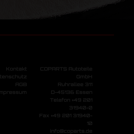
Kontakt
COPARTS Autoteile
tenschutz
GmbH
AGB
Ruhrallee 311
Impressum
D-45136 Essen
Telefon +49 201
31940-0
Fax +49 201 31940-
10
info@coparts.de