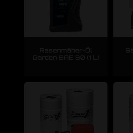
Rasenmäher-Öl
Sä
Garden SAE 30 (1 L)