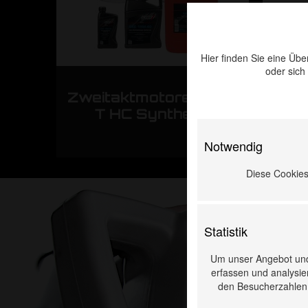
Hier finden Sie eine Übe
oder sich
Zweitaktmotorenöl 2-
Zwei
T HC Synthetic
Notwendig
Diese Cookies 
Statistik
Um unser Angebot und
erfassen und analysier
den Besucherzahlen, 