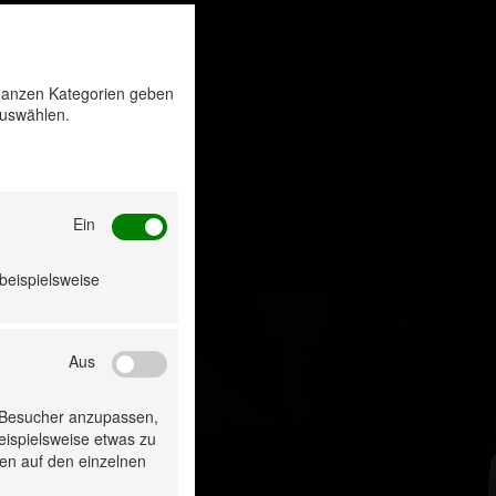
u ganzen Kategorien geben
auswählen.
Ein
 beispielsweise
Aus
 Besucher anzupassen,
beispielsweise etwas zu
ten auf den einzelnen