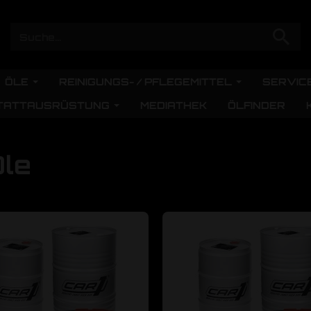
ÖLE
REINIGUNGS- / PFLEGEMITTEL
SERVIC
TATTAUSRÜSTUNG
MEDIATHEK
ÖLFINDER
Öle