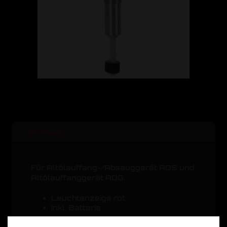
DETAILS
Für Altölauffang-/Absauggerät AOS und
Altölauffanggerät AOG.
Leuchtanzeige rot
Inkl. Batterie