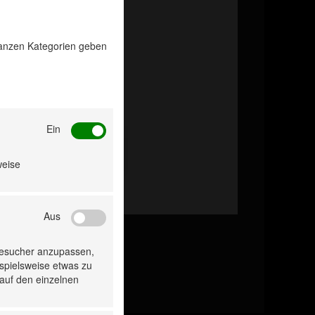
 ganzen Kategorien geben
Ein
weise
Aus
Besucher anzupassen,
ispielsweise etwas zu
 auf den einzelnen