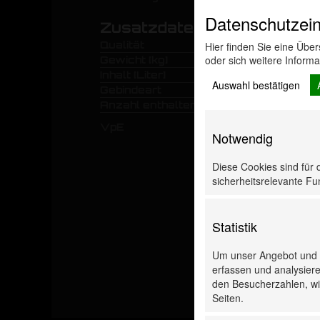
Datenschutzein
Zusatzdaten
Qualität
Hier finden Sie eine Übe
oder sich weitere Inform
Gewicht [kg]
Inhalt [Liter]
Auswahl bestätigen
Gebindeart
Anzahl enthaltender Varianten
VpE
Notwendig
Diese Cookies sind für 
sicherheitsrelevante Fun
Statistik
Um unser Angebot und u
erfassen und analysiere
den Besucherzahlen, wie
Seiten.