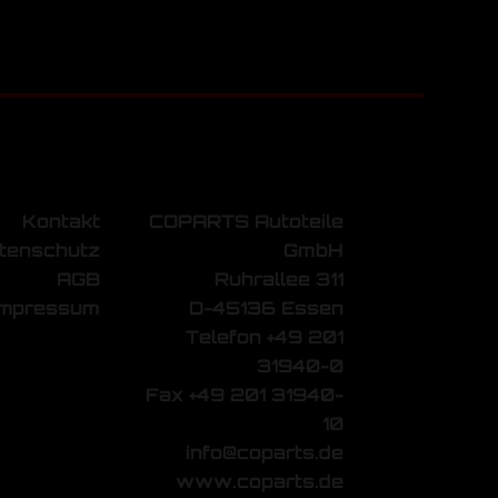
Kontakt
COPARTS Autoteile
tenschutz
GmbH
AGB
Ruhrallee 311
Impressum
D-45136 Essen
Telefon +49 201
31940-0
Fax +49 201 31940-
10
info@coparts.de
www.coparts.de