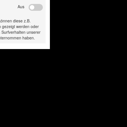
Aus
gesehen:
können diese z.B.
n gezeigt werden oder
 Surfverhalten unserer
 unternommen haben.
Auto-Shampoo
Auto-Shampo