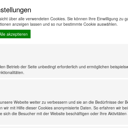
stellungen
Reinigungskonzentrat
rsicht über alle verwendeten Cookies. Sie können Ihre Einwilligung zu
ationen anzeigen lassen und so nur bestimmte Cookie auswählen.
1,10
1
Alle akzeptieren
Flasche
38
Karton 12 Flaschen,
Palette 50 Flaschen
den Betrieb der Seite unbedingt erforderlich und ermöglichen beispiels
ktionalitäten.
nsere Webeite weiter zu verbessern und sie an die Bedürfnisse der 
n wir mit Hilfe dieser Cookies anonymisierte Daten. So erfahren wir be
 sich die Besucher mit der Website beschäftigen oder Ihre Aktivitäten