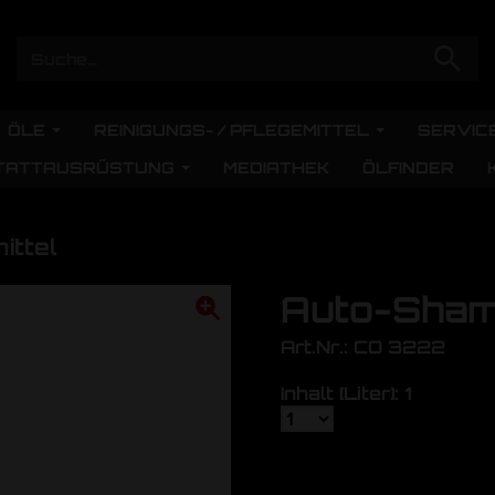
ÖLE
REINIGUNGS- / PFLEGEMITTEL
SERVIC
TATTAUSRÜSTUNG
MEDIATHEK
ÖLFINDER
ittel
Auto-Sha
Art.Nr.: CO 3222
Inhalt [Liter]: 1