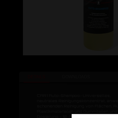
DETAILS
DOWNLOADS
CAR1 Auto-Shampoo- Universelles,
neutrales Reinigungskonzentrat, anw
schonenden Reinigung von Flächen, A
Plastikmaterialen und Gummiteilen und
Dosierung - 10-20ml auf 10L Wasser