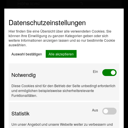
Höhe [cm]
7
Form
eckig
PU
Material
Datenschutzeinstellungen
(Polyurethan)
Palette
Hier finden Sie eine Übersicht über alle verwendeten Cookies. Sie
140Stck,
können Ihre Einwilligung zu ganzen Kategorien geben oder sich
VpE
Palette
weitere Informationen anzeigen lassen und so nur bestimmte Cookie
1400StÃ¼ck
auswählen.
Auswahl bestätigen
Alle akzeptieren
Ein
Notwendig
Diese Cookies sind für den Betrieb der Seite unbedingt erforderlich
und ermöglichen beispielsweise sicherheitsrelevante
Funktionalitäten.
Aus
Statistik
Um unser Angebot und unsere Webeite weiter zu verbessern und