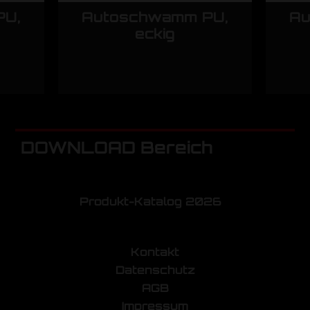
PU,
Autoschwamm PU,
Au
eckig
DOWNLOAD Bereich
Produkt-Katalog 2026
Kontakt
Datenschutz
AGB
Impressum