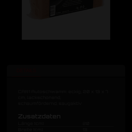
DETAILS
CAR1 Autoschwamm: eckig, 20 x 13 x 7
cm, lackschonend,
schaumfördernd, saugaktiv
Zusatzdaten
Länge [cm]
20
Breite [cm]
13