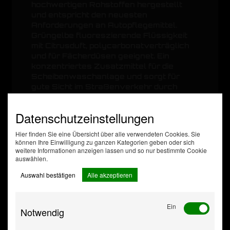
hochwertigen Rohstoffen hergestellt
und entspricht den neuesten
Anforderungen an Autopflegemittel.
Grüngelbe fluoreszierende Flüssigkeit
mit Citrusduft, polycarbonatverträglich
und für Fächerdüsen geeignet. Ein
konzentriertes Zusatzmittel für die
Scheibenwaschanlage und sorgt für
gute Sicht im Straßenverkehr durch
intensive Reinigungswirkung. Entfernt
mühelos Schmutz, Schlieren, Fett und
Datenschutzeinstellungen
frische Insektenreste, wobei Autolacke
und Gummis nicht angegriffen werden.
Hier finden Sie eine Übersicht über alle verwendeten Cookies. Sie
können Ihre Einwilligung zu ganzen Kategorien geben oder sich
weitere Informationen anzeigen lassen und so nur bestimmte Cookie
auswählen.
Pharmacos-Website der Europäischen
Kommission
Auswahl bestätigen
Alle akzeptieren
Zusatzdaten
Inhalt [Liter]
1
Gebindeart
Flasche
Ein
Notwendig
Mischungsverhältnis
1:10
Anzahl enthaltender