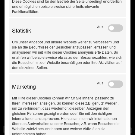
53
Diese Cookies sind für den Betrieb der Seite unbedingt erforderlich
Varianten
und ermöglichen beispielsweise sicherheitsrelevante
Funktionalitäten.
Aus
Statistik
Um unser Angebot und unsere Webeite weiter zu verbessern und
sie an die Bedürfnisse der Besucher anzupassen, erfassen und
analysieren wir mit Hilfe dieser Cookies anonymisierte Daten. So
erfahren wir beispielsweise etwas zu den Besucherzahlen, wie sich
die Besucher mit der Website beschäftigen oder Ihre Aktivitäten auf
den einzelnen Seiten.
Aus
Marketing
Mit Hilfe dieser Cookies können wir für Sie Inhalte, passend zu
Ihren Interessen anzeigen. So können diese z.B. genutzt werden,
um zu verhindern, dass wiederholt dieselben Anzeigen den
gleichen Personen gezeigt werden oder Sie mit den richtigen
Informationen anzusprechen. Hierzu sammeln wir Informationen
über das Surfverhalten unserer Besucher, z.B. wann Besucher die
Diese Produkte haben Sie
Website zuletzt besucht haben und welche Aktivitäten sie
unternommen haben.