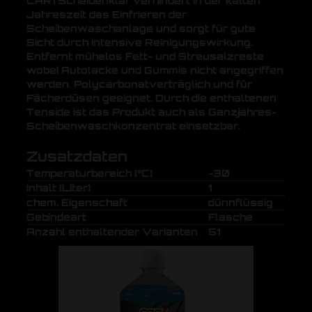
CAR1 Scheibenklar verhindert in der kalten
Jahreszeit das Einfrieren der
Scheibenwaschanlage und sorgt für gute
Sicht durch intensive Reinigungswirkung.
Entfernt mühelos Fett- und Streusalzreste
wobei Autolacke und Gummis nicht angegriffen
werden. Polycarbonatverträglich und für
Fächerdüsen geeignet. Durch die enthaltenen
Tenside ist das Produkt auch als Ganzjahres-
Scheibenwaschkonzentrat einsetzbar.
Zusatzdaten
Temperaturbereich [°C]
-30
Inhalt [Liter]
1
chem. Eigenschaft
dünnflüssig
Gebindeart
Flasche
Anzahl enthaltender Varianten
51