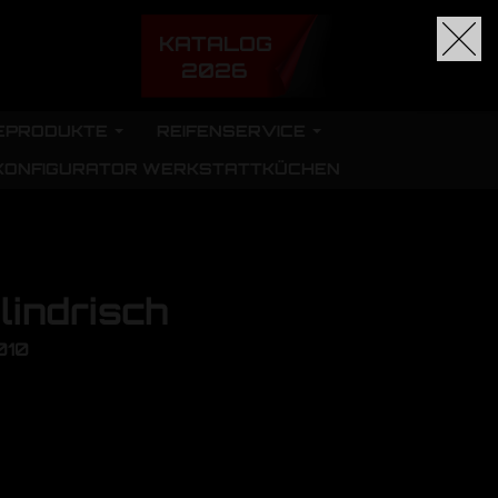
KATALOG
2026
EPRODUKTE
REIFENSERVICE
KONFIGURATOR WERKSTATTKÜCHEN
lindrisch
010