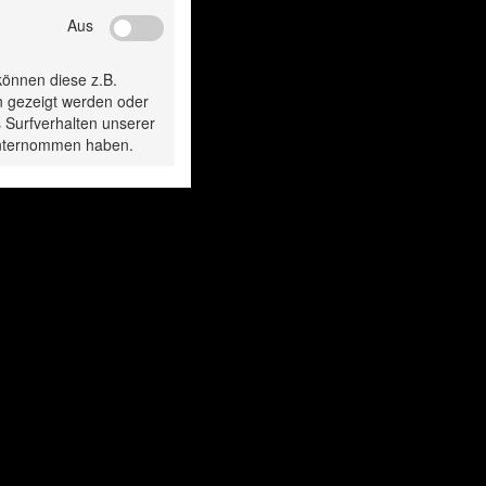
Aus
gesehen:
können diese z.B.
n gezeigt werden oder
 Surfverhalten unserer
 unternommen haben.
oBike zylindrisch
ProBike zylindr