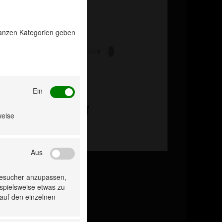
 ganzen Kategorien geben
Ein
weise
Aus
Besucher anzupassen,
ispielsweise etwas zu
 auf den einzelnen