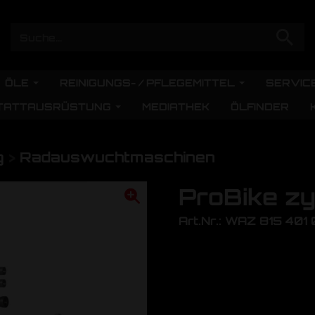
ÖLE
REINIGUNGS- / PFLEGEMITTEL
SERVIC
TATTAUSRÜSTUNG
MEDIATHEK
ÖLFINDER
g
>
Radauswuchtmaschinen
ProBike zy
Art.Nr.: WAZ 815 401 