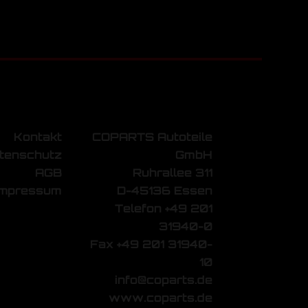
Kontakt
COPARTS Autoteile
tenschutz
GmbH
AGB
Ruhrallee 311
Impressum
D-45136 Essen
Telefon +49 201
31940-0
Fax +49 201 31940-
10
info@coparts.de
www.coparts.de