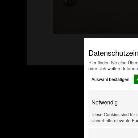
Datenschutzein
Hier finden Sie eine Übe
oder sich weitere Inform
Auswahl bestätigen
Diese P
Notwendig
Diese Cookies sind für 
sicherheitsrelevante Fun