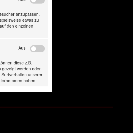
Besucher anzupassen,
ispielsweise etwas zu
 auf den einzelnen
Aus
 & Montagezange
De- & Montagez
können diese z.B.
für
für
n gezeigt werden oder
swuchtgewichte
Auswuchtgewic
 Surfverhalten unserer
 unternommen haben.