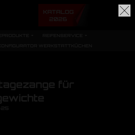
KATALOG
2026
EPRODUKTE
REIFENSERVICE
KONFIGURATOR WERKSTATTKÜCHEN
tagezange für
ewichte
425