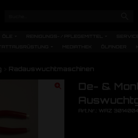
ÖLE
REINIGUNGS- / PFLEGEMITTEL
SERVIC
TATTAUSRÜSTUNG
MEDIATHEK
ÖLFINDER
g
>
Radauswuchtmaschinen
De- & Mon
Auswuchtg
Art.Nr.: WAZ 301400