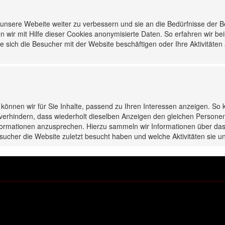
nsere Webeite weiter zu verbessern und sie an die Bedürfnisse der 
n wir mit Hilfe dieser Cookies anonymisierte Daten. So erfahren wir be
 sich die Besucher mit der Website beschäftigen oder Ihre Aktivitäten
ange
De- & Montagezange
De-
s können wir für Sie Inhalte, passend zu Ihren Interessen anzeigen. So 
für
verhindern, dass wiederholt dieselben Anzeigen den gleichen Persone
hte
Auswuchtgewichte
Au
Informationen anzusprechen. Hierzu sammeln wir Informationen über das
sucher die Website zuletzt besucht haben und welche Aktivitäten sie