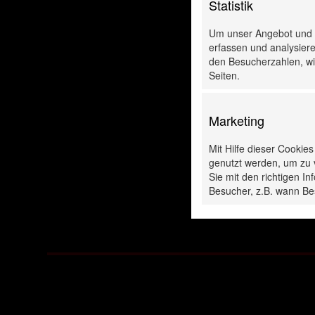
Statistik
Um unser Angebot und u
erfassen und analysiere
den Besucherzahlen, wie
Seiten.
Marketing
 & Montagezange
De- & Montagez
Mit Hilfe dieser Cookie
für
für
genutzt werden, um zu 
swuchtgewichte
Auswuchtgewic
Sie mit den richtigen 
Besucher, z.B. wann Be