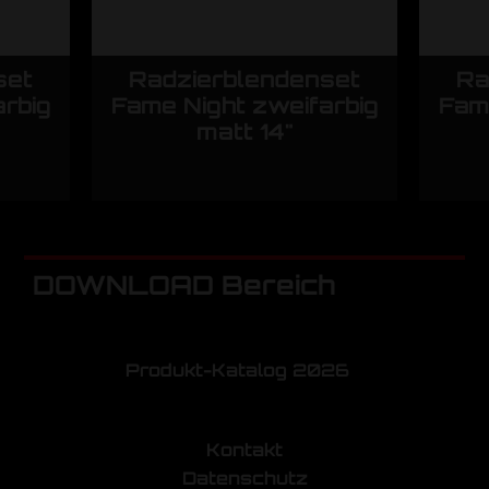
set
Radzierblendenset
Ra
rbig
Fame Night zweifarbig
Fam
matt 14"
DOWNLOAD Bereich
Produkt-Katalog 2026
Kontakt
Datenschutz