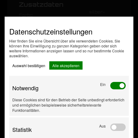
Zusatzdaten
silber-
Farbe
schwarz
Form
rund
Datenschutzeinstellungen
für
Felgen
Stahlfelgen
Hier finden Sie eine Übersicht über alle verwendeten Cookies. Sie
Mengeneinheit
Set
können Ihre Einwilligung zu ganzen Kategorien geben oder sich
mehrteilig
vierteilig
weitere Informationen anzeigen lassen und so nur bestimmte Cookie
auswählen.
passend für Felgengröße
14
[Zoll]
Auswahl bestätigen
Alle akzeptieren
Ein
Notwendig
Diese Cookies sind für den Betrieb der Seite unbedingt erforderlich
und ermöglichen beispielsweise sicherheitsrelevante
Funktionalitäten.
Aus
Statistik