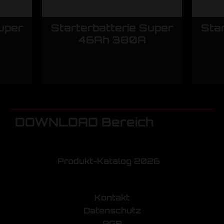
uper
Starterbatterie Super
Sta
46Ah 380A
DOWNLOAD Bereich
Produkt-Katalog 2026
Kontakt
Datenschutz
AGB