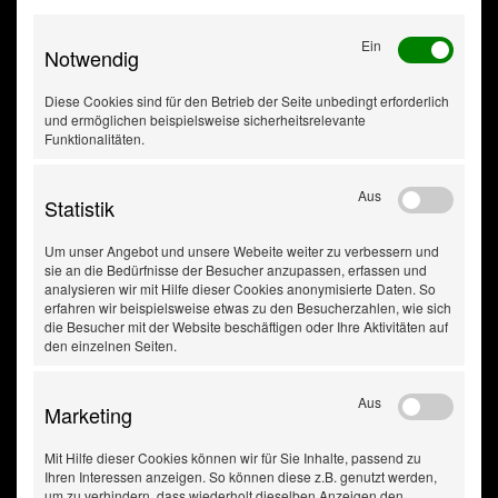
Bodenleistenausführung
B13
Spannung [V]
12
Ein
Notwendig
Kälteprüfstrom EN [A]
390
Batterie-Kapazität [Ah]
46
Diese Cookies sind für den Betrieb der Seite unbedingt erforderlich
Länge [mm]
207
und ermöglichen beispielsweise sicherheitsrelevante
Breite [mm]
175
Funktionalitäten.
Höhe [mm]
175
Gewicht [kg]
10,90
Aus
Statistik
Endpolart
EN
Um unser Angebot und unsere Webeite weiter zu verbessern und
sie an die Bedürfnisse der Besucher anzupassen, erfassen und
analysieren wir mit Hilfe dieser Cookies anonymisierte Daten. So
erfahren wir beispielsweise etwas zu den Besucherzahlen, wie sich
die Besucher mit der Website beschäftigen oder Ihre Aktivitäten auf
den einzelnen Seiten.
Aus
Marketing
Mit Hilfe dieser Cookies können wir für Sie Inhalte, passend zu
Ihren Interessen anzeigen. So können diese z.B. genutzt werden,
um zu verhindern, dass wiederholt dieselben Anzeigen den