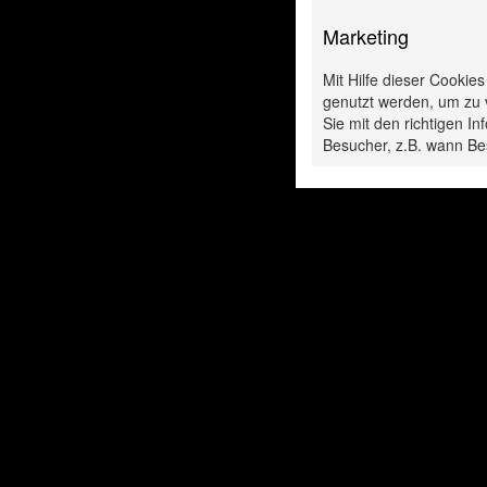
Marketing
Diese P
Mit Hilfe dieser Cookie
genutzt werden, um zu 
Sie mit den richtigen 
Besucher, z.B. wann Be
ühlampe H7 70W
Glühlampe H7 
24V
24V