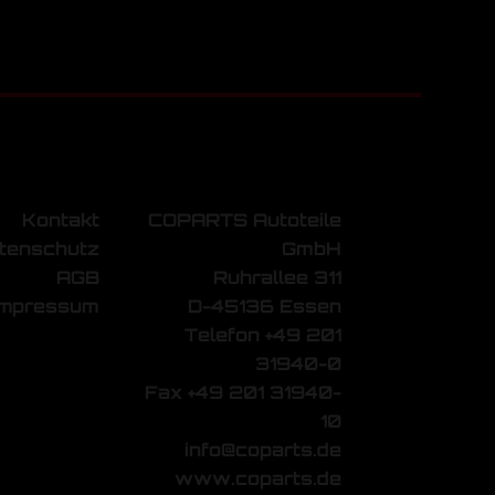
Kontakt
COPARTS Autoteile
tenschutz
GmbH
AGB
Ruhrallee 311
Impressum
D-45136 Essen
Telefon +49 201
31940-0
Fax +49 201 31940-
10
info@coparts.de
www.coparts.de