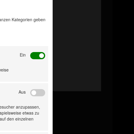
 ganzen Kategorien geben
Ein
weise
Aus
Besucher anzupassen,
ispielsweise etwas zu
 auf den einzelnen