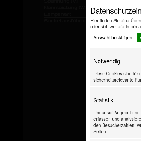
Spannung [V]
Nennleistung [W]
Datenschutzein
Lampenart
Hier finden Sie eine Übe
Sockelausführung
oder sich weitere Inform
Auswahl bestätigen
Notwendig
Diese Cookies sind für 
sicherheitsrelevante Fun
Statistik
Um unser Angebot und u
erfassen und analysiere
den Besucherzahlen, wie
Seiten.