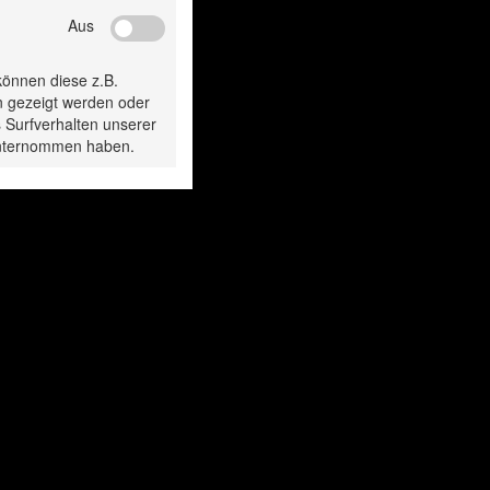
Aus
gesehen:
können diese z.B.
n gezeigt werden oder
 Surfverhalten unserer
 unternommen haben.
ühlampe H7 70W
Glühlampe H7 
24V
24V