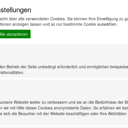
24
stellungen
70
H7
rsicht über alle verwendeten Cookies. Sie können Ihre Einwilligung zu
PX26d
ationen anzeigen lassen und so nur bestimmte Cookie auswählen.
Alle akzeptieren
den Betrieb der Seite unbedingt erforderlich und ermöglichen beispiels
ktionalitäten.
nsere Webeite weiter zu verbessern und sie an die Bedürfnisse der 
n wir mit Hilfe dieser Cookies anonymisierte Daten. So erfahren wir be
 sich die Besucher mit der Website beschäftigen oder Ihre Aktivitäten