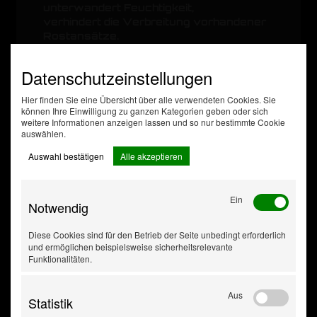
unterwandert Feuchtigkeit,
verhindert die Verbreitung vorhandener
Rostansätze.
Zusatzdaten
Datenschutzeinstellungen
Gebindeart
Sprühdose
Inhalt [ml]
500
Hier finden Sie eine Übersicht über alle verwendeten Cookies. Sie
können Ihre Einwilligung zu ganzen Kategorien geben oder sich
Karton 12
weitere Informationen anzeigen lassen und so nur bestimmte Cookie
Dosen,
auswählen.
VpE
Palette 840
Auswahl bestätigen
Alle akzeptieren
Dosen
Ein
Notwendig
Diese Cookies sind für den Betrieb der Seite unbedingt erforderlich
und ermöglichen beispielsweise sicherheitsrelevante
Funktionalitäten.
Aus
Statistik