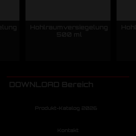
elung
Hohlraumversiegelung
Hoh
500 ml
DOWNLOAD Bereich
Produkt-Katalog 2026
Kontakt