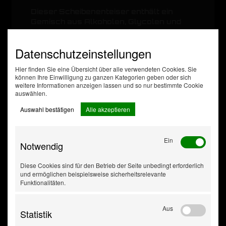
Dieser Scheibenenteiser enthält ein
Gemisch aus Alkoholen, Glycolen und
bringt eine klare Sicht bei
allen Wetterverhältnissen ohne
Datenschutzeinstellungen
Streifenbildung.
Hier finden Sie eine Übersicht über alle verwendeten Cookies. Sie
Zusatzdaten
können Ihre Einwilligung zu ganzen Kategorien geben oder sich
weitere Informationen anzeigen lassen und so nur bestimmte Cookie
Inhalt [Liter]
1
auswählen.
chem. Eigenschaft
dünnflüssig
Gebindeart
Flasche
Auswahl bestätigen
Alle akzeptieren
Ein
Notwendig
Diese Cookies sind für den Betrieb der Seite unbedingt erforderlich
und ermöglichen beispielsweise sicherheitsrelevante
Funktionalitäten.
Aus
Statistik