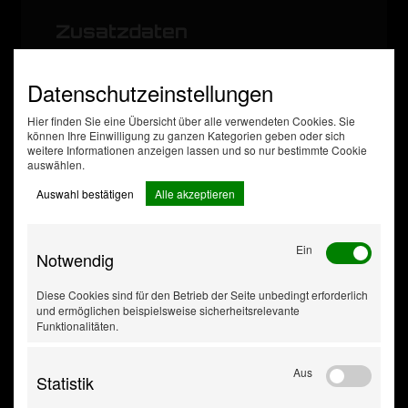
Zusatzdaten
Farbe
schwarz
Form
rund
Datenschutzeinstellungen
für
Felgen
Stahlfelgen
Hier finden Sie eine Übersicht über alle verwendeten Cookies. Sie
Mengeneinheit
Set
können Ihre Einwilligung zu ganzen Kategorien geben oder sich
mehrteilig
vierteilig
weitere Informationen anzeigen lassen und so nur bestimmte Cookie
auswählen.
passend für Felgengröße
14
[Zoll]
Auswahl bestätigen
Alle akzeptieren
Ein
Notwendig
Diese Cookies sind für den Betrieb der Seite unbedingt erforderlich
und ermöglichen beispielsweise sicherheitsrelevante
Funktionalitäten.
Aus
Statistik