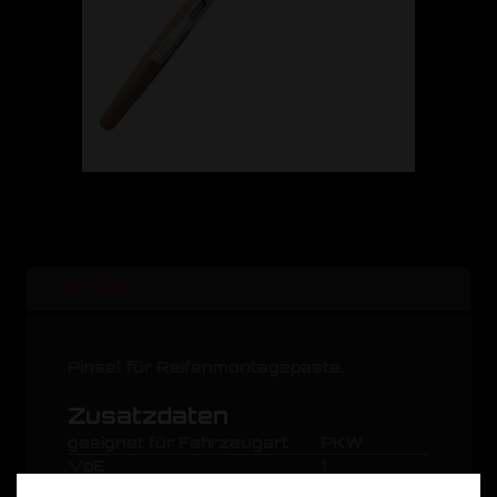
DETAILS
Pinsel für Reifenmontagepaste.
Zusatzdaten
geeignet für Fahrzeugart
PKW
VpE
1