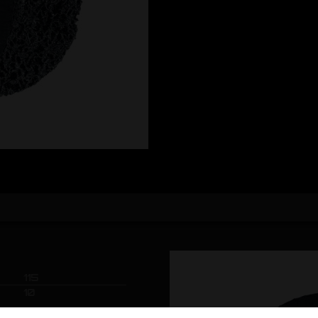
115
10