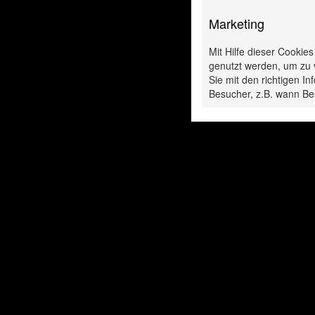
Marketing
Diese P
Mit Hilfe dieser Cookie
genutzt werden, um zu 
Sie mit den richtigen 
Besucher, z.B. wann Be
SVS-
SVS-
igungsscheibe 115
Reinigungsscheib
mm
mm