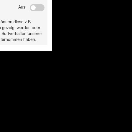
Aus
gesehen:
können diese z.B.
n gezeigt werden oder
 Surfverhalten unserer
 unternommen haben.
SVS-
SVS-
igungsscheibe 115
Reinigungsscheib
mm
mm