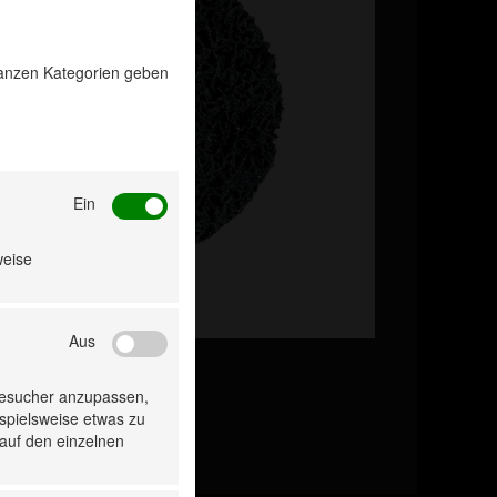
 ganzen Kategorien geben
Ein
weise
Aus
Besucher anzupassen,
ispielsweise etwas zu
 auf den einzelnen