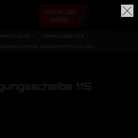
KATALOG
2026
EPRODUKTE
REIFENSERVICE
KONFIGURATOR WERKSTATTKÜCHEN
gungsscheibe 115