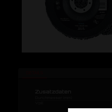
DETAILS
Zusatzdaten
Durchmesser [mm]
VpE