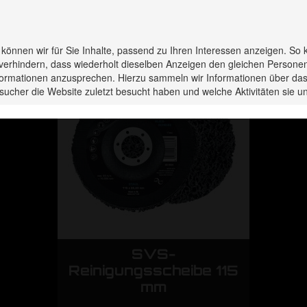
rodukte haben Sie zuletzt 
s können wir für Sie Inhalte, passend zu Ihren Interessen anzeigen. So 
verhindern, dass wiederholt dieselben Anzeigen den gleichen Persone
Informationen anzusprechen. Hierzu sammeln wir Informationen über das
sucher die Website zuletzt besucht haben und welche Aktivitäten sie
SVS-
e 115
Reinigungsscheibe 115
Rein
mm