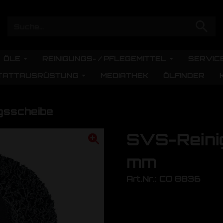
ÖLE
REINIGUNGS- / PFLEGEMITTEL
SERVIC
TATTAUSRÜSTUNG
MEDIATHEK
ÖLFINDER
gsscheibe
SVS-Reini
mm
Art.Nr.: CO 8836