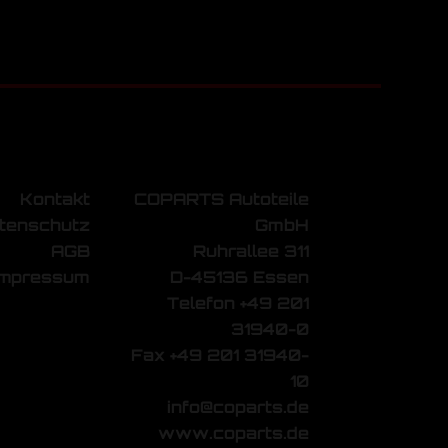
Kontakt
COPARTS Autoteile
tenschutz
GmbH
AGB
Ruhrallee 311
Impressum
D-45136 Essen
Telefon +49 201
31940-0
Fax +49 201 31940-
10
info@coparts.de
www.coparts.de