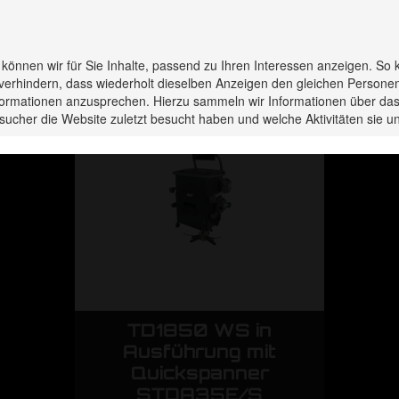
rodukte haben Sie zuletzt 
s können wir für Sie Inhalte, passend zu Ihren Interessen anzeigen. So 
verhindern, dass wiederholt dieselben Anzeigen den gleichen Persone
Informationen anzusprechen. Hierzu sammeln wir Informationen über das
sucher die Website zuletzt besucht haben und welche Aktivitäten sie
n
TD1850 WS in
t
Ausführung mit
r
Quickspanner
STDA35E/S