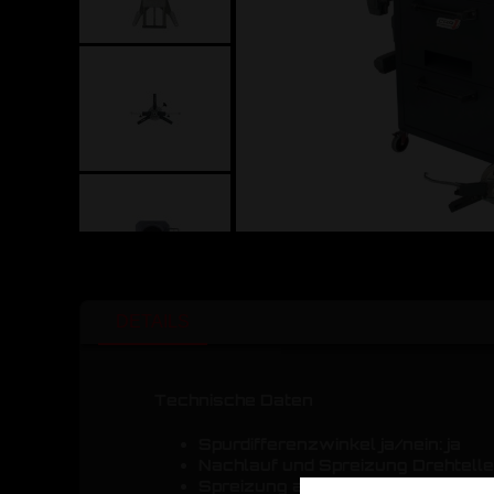
DETAILS
Technische Daten
Spurdifferenzwinkel ja/nein: ja
Nachlauf und Spreizung Drehteller 
Spreizung angehoben: ja