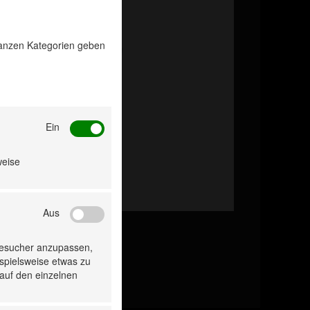
 ganzen Kategorien geben
Ein
weise
Aus
Besucher anzupassen,
ispielsweise etwas zu
 auf den einzelnen