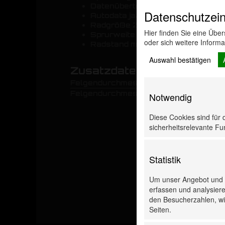
Datenübertragung kabellos ja/nein
Datenschutzein
Autodata ja/nein: ja
Radgröße Zoll: von 8 bis 23
Hier finden Sie eine Übe
Sprurweite mm: ja
oder sich weitere Inform
Radstand mm: ja
Auswahl bestätigen
Zusatzdaten
Felgendurchmesser von [Zoll]
Felgendurchmesser bis [Zoll]
Notwendig
Diese Cookies sind für 
sicherheitsrelevante Fun
Statistik
Um unser Angebot und u
erfassen und analysiere
den Besucherzahlen, wie
Seiten.