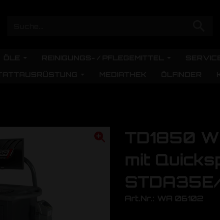
ÖLE
REINIGUNGS- / PFLEGEMITTEL
SERVIC
TATTAUSRÜSTUNG
MEDIATHEK
ÖLFINDER
TD1850 WS
mit Quicks
STDA35E
Art.Nr.: WA 06102