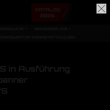
KATALOG
2026
EPRODUKTE
REIFENSERVICE
KONFIGURATOR WERKSTATTKÜCHEN
 in Ausführung
panner
/S