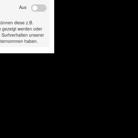
Aus
gesehen:
können diese z.B.
n gezeigt werden oder
 Surfverhalten unserer
 unternommen haben.
TD1850 WS in
TD1850 WS i
Ausführung mit
Ausführung m
Quickspanner
Quickspanne
STDA35E/S
STDA35E/S