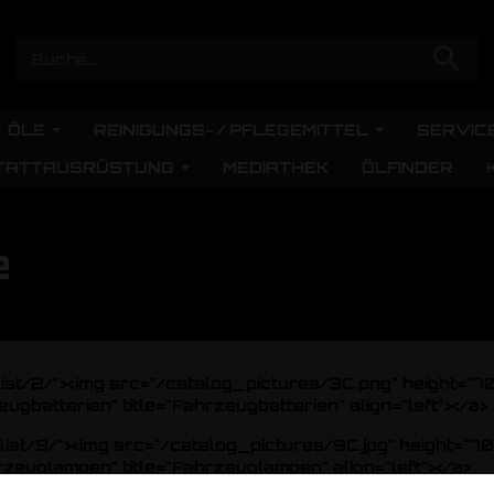
ÖLE
REINIGUNGS- / PFLEGEMITTEL
SERVIC
TATTAUSRÜSTUNG
MEDIATHEK
ÖLFINDER
e
list/2/"><img src="/catalog_pictures/3C.png" height="7
gbatterien" title="Fahrzeugbatterien" align="left"></a>
list/9/"><img src="/catalog_pictures/9C.jpg" height="7
zeuglampen" title="Fahrzeuglampen" align="left"></a>