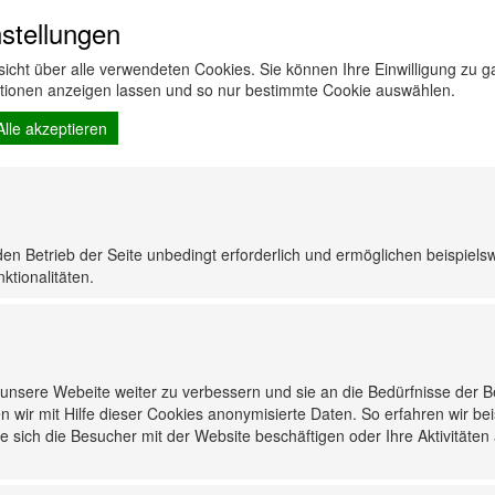
list/4/"><img src="/catalog_pictures/4C.jpg" height="70
stellungen
0" alt="Öle" title="Öle" align="left"></a>
rsicht über alle verwendeten Cookies. Sie können Ihre Einwilligung zu
ist/12/"><img src="/catalog_pictures/12C.jpg" height="7
ationen anzeigen lassen und so nur bestimmte Cookie auswählen.
ungs- / Pflegemittel" title="Reinigungs- / Pflegemittel"
align="left"></a>
Alle akzeptieren
ist/16/"><img src="/catalog_pictures/16C.jpg" height="7
ceprodukte" title="Serviceprodukte" align="left"></a>
alog/list/35/"><img src="/catalog_pictures/35C.jpg"
lt="Reifenservice" title="Reifenservice" align="left"></
den Betrieb der Seite unbedingt erforderlich und ermöglichen beispiels
ktionalitäten.
alog/list/38/"><img src="/catalog_pictures/38C.jpg"
"0" alt="Werkzeug" title="Werkzeug" align="left"></a>
nsere Webeite weiter zu verbessern und sie an die Bedürfnisse der 
alog/list/48/"><img src="/catalog_pictures/48C.jpg"
n wir mit Hilfe dieser Cookies anonymisierte Daten. So erfahren wir be
" alt="Werkstattausrüstung" title="Werkstattausrüstung
 sich die Besucher mit der Website beschäftigen oder Ihre Aktivitäten
align="left"></a>