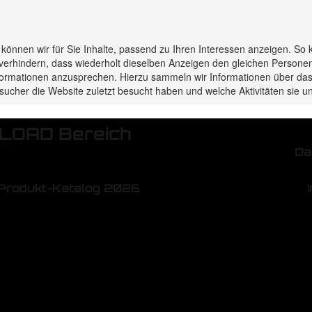
s können wir für Sie Inhalte, passend zu Ihren Interessen anzeigen. So 
verhindern, dass wiederholt dieselben Anzeigen den gleichen Persone
Informationen anzusprechen. Hierzu sammeln wir Informationen über das
sucher die Website zuletzt besucht haben und welche Aktivitäten sie
OAD Bereich
Da
Produkt-Katalog 2026