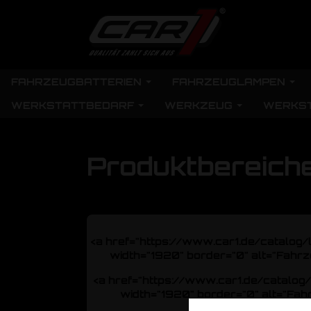
FAHRZEUGBATTERIEN
FAHRZEUGLAMPEN
WERKSTATTBEDARF
WERKZEUG
WERKS
Produktbereich
<a href="https://www.car1.de/catalog/
width="1920" border="0" alt="Fahrzeu
<a href="https://www.car1.de/catalog/
width="1920" border="0" alt="Fahr