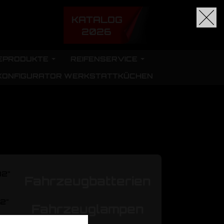
KATALOG
2026
EPRODUKTE
REIFENSERVICE
KONFIGURATOR WERKSTATTKÜCHEN
02"
Fahrzeugbatterien
02"
Fahrzeuglampen