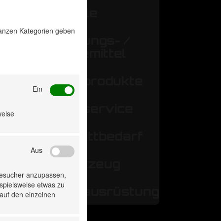
2"
Öle
 ganzen Kategorien geben
02"
Reinigungs- /
Pflegemittel
02"
Serviceprodukte
Ein
Reifenservice
a>
weise
Werkstattbedarf
Aus
Werkzeug
Besucher anzupassen,
ispielsweise etwas zu
Werkstattausrüstung
"
 auf den einzelnen