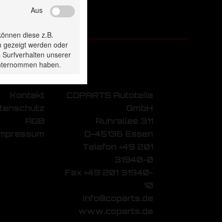
Aus
können diese z.B.
n gezeigt werden oder
 Surfverhalten unserer
 unternommen haben.
Kontakt
COPARTS Autoteile
tenschutz
GmbH
AGB
Ruhrallee 311
Impressum
D-45136 Essen
Telefon +49 201
31940-0
Fax +49 201 31940-
10
info@coparts.de
www.coparts.de