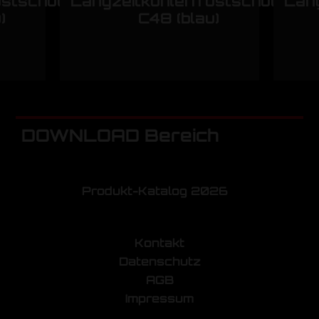
ostschutz
Langzeitkühlerfrostschutz
Lang
)
C48 (blau)
DOWNLOAD Bereich
Produkt-Katalog 2026
Kontakt
Datenschutz
AGB
Impressum