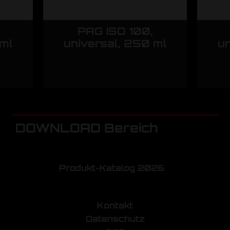
PAG ISO 100,
 ml
universal, 250 ml
un
DOWNLOAD Bereich
Produkt-Katalog 2026
Kontakt
Datenschutz