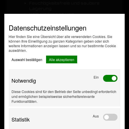
Feuchtigkeitsfreie und saubere
Lagerung
Kein Eindringen von
Verunreinigungen in das AirCon
Datenschutzeinstellungen
Service Center
Lange Lagerzeiten beeinflussen die
Produktqualität nicht
Hier finden Sie eine Übersicht über alle verwendeten Cookies. Sie
können Ihre Einwilligung zu ganzen Kategorien geben oder sich
Hohes Speichervolumen verlängert
weitere Informationen anzeigen lassen und so nur bestimmte Cookie
die Wechselintervalle
auswählen.
Auswahl bestätigen
Alle akzeptieren
Ein
Notwendig
Diese Cookies sind für den Betrieb der Seite unbedingt erforderlich
und ermöglichen beispielsweise sicherheitsrelevante
Funktionalitäten.
Aus
Statistik