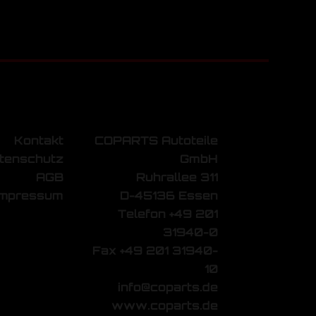
Kontakt
COPARTS Autoteile
tenschutz
GmbH
AGB
Ruhrallee 311
Impressum
D-45136 Essen
Telefon +49 201
31940-0
Fax +49 201 31940-
10
info@coparts.de
www.coparts.de