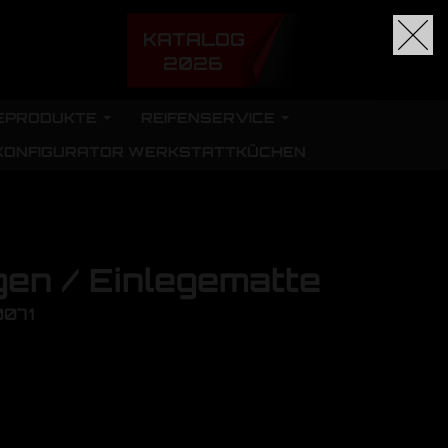
KATALOG
2026
EPRODUKTE
REIFENSERVICE
KONFIGURATOR WERKSTATTKÜCHEN
gen / Einlegematte
0071