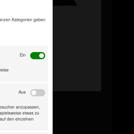
 ganzen Kategorien geben
Ein
weise
Aus
Besucher anzupassen,
ispielsweise etwas zu
 auf den einzelnen