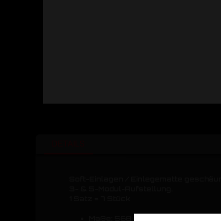
DETAILS
Soft-Einlagen / Einlegematte geschäu
3- & 5-Modul-Aufstellung.
1 Satz = 7 Stück
Maße: 568 mm x 395 mm