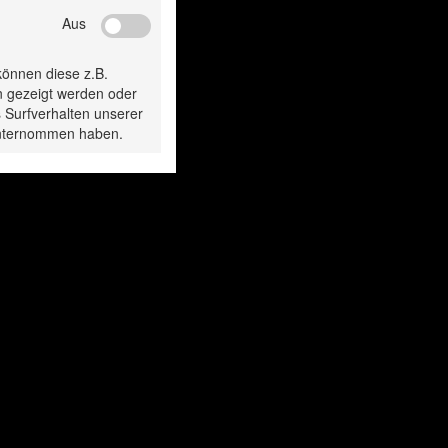
Aus
gesehen:
können diese z.B.
n gezeigt werden oder
 Surfverhalten unserer
 unternommen haben.
Soft-Einlagen /
Soft-Einlagen
Einlegematte
Einlegematt