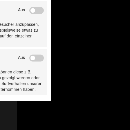
Aus
Besucher anzupassen,
ispielsweise etwas zu
 auf den einzelnen
Aus
können diese z.B.
n gezeigt werden oder
 Surfverhalten unserer
 unternommen haben.