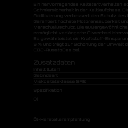
Ein hervorragendes Kaltstartverhalten so
Schmiersicherheit in der Kaltlaufphase. Di
Additivierung verbessert den Schutz des 
Garantiert höchste Motorensauberkeit un
Verschleißschutz. Die außergewöhnliche 
ermöglicht verlängerte Ölwechselinterval
Es gewährleistet ein Kraftstoff-Einsparun
3 % und trägt zur Schonung der Umwelt 
CO2-Ausstoßes bei.
Zusatzdaten
Inhalt [Liter]
Gebindeart
Viskositätsklasse SAE
Spezifikation
Öl
Öl-Herstellerempfehlung