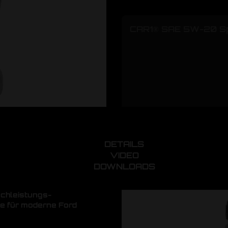
CAR1® SAE 5W-20 Sp
DETAILS
VIDEO
DOWNLOADS
ochleistungs-
e für moderne Ford