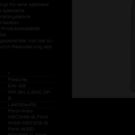
rgt für eine optimale
e spezielle
Katalysators.
d besten
Produktstabilität
le.
gspotential von bis zu
durch Reduzierung des
1
Flasche
5W-20
API: SN, ILSAC GF-
5
Leichtlauföl
Ford-Wss-
M2C948-B, Ford
WSS-M2C913-B,
Ford-WSS-
M2C913-C, Ford-