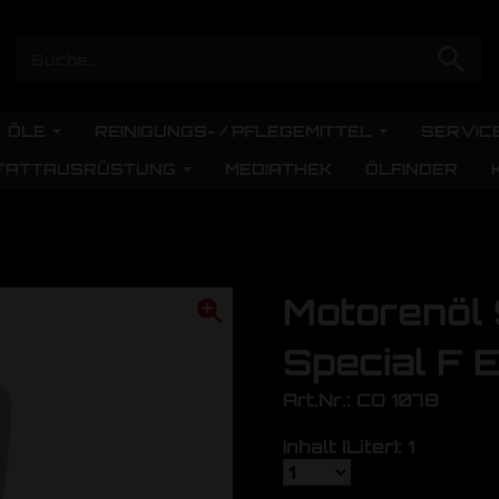
ÖLE
REINIGUNGS- / PFLEGEMITTEL
SERVIC
TATTAUSRÜSTUNG
MEDIATHEK
ÖLFINDER
Motorenö
Special F 
Art.Nr.: CO 1078
Inhalt [Liter]: 1