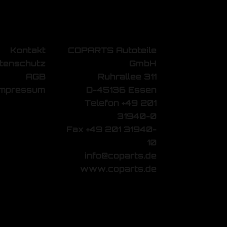
Kontakt
COPARTS Autoteile
tenschutz
GmbH
AGB
Ruhrallee 311
Impressum
D-45136 Essen
Telefon +49 201
31940-0
Fax +49 201 31940-
10
info@coparts.de
www.coparts.de