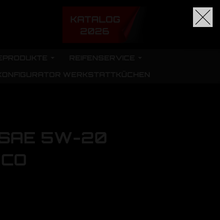
KATALOG
2026
EPRODUKTE
REIFENSERVICE
KONFIGURATOR WERKSTATTKÜCHEN
l SAE 5W-20
ECO