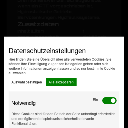
Drehmomentwandler, Schaltgetriebe,
wenn ein ATF vorgeschrieben ist,
Hydrostatische Getriebe,
Servolenkungen, Hydrauliksysteme.
Zusatzdaten
Inhalt [Liter]
1
chem. Eigenschaft
dickflüssig
Gebindeart
Flasche
Datenschutzeinstellungen
MB 236.1,
MAN 339
Hier finden Sie eine Übersicht über alle verwendeten Cookies. Sie
Typ Z-1,
können Ihre Einwilligung zu ganzen Kategorien geben oder sich
MAN 339
weitere Informationen anzeigen lassen und so nur bestimmte Cookie
Öl-Herstellerempfehlung
Typ V1,
auswählen.
Allison C-4,
Auswahl bestätigen
Alle akzeptieren
GM Dexron
II
Anzahl enthaltender
18
Ein
Varianten
Notwendig
Diese Cookies sind für den Betrieb der Seite unbedingt erforderlich
und ermöglichen beispielsweise sicherheitsrelevante
Funktionalitäten.