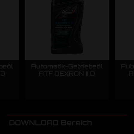
beöl
Automatik-Getriebeöl
Aut
 D
ATF DEXRON II D
A
DOWNLOAD Bereich