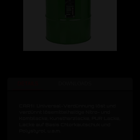
DETAILS
DOWNLOADS
CAR1® Universal-Verdünnung löst und
verdünnt lösemittelhaltige Nitro- und
Kombilacke, Kunstharzlacke, PUR Lacke,
Lacke auf Basis Chlorkautschuk und
Polystyrol, u.a.m.