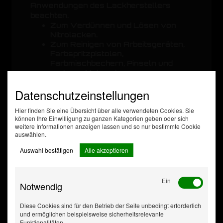
Anwendungen des Lackherstellers
beachten.
Zum Verdünnen und Lösen von
Nitrolacken.
Zum Reinigen von Arbeitsgeräten,
Farbspritzpistolen,
Farbmischbechern, Pinseln und
anderen Malwerkzeugen
Zum Verdünnen von allen
Datenschutzeinstellungen
farblosen und Bunten Nitro-, Nitro-
Kombi-, Kunstharz- und
Hier finden Sie eine Übersicht über alle verwendeten Cookies. Sie
Chlorkautschuklacken
können Ihre Einwilligung zu ganzen Kategorien geben oder sich
weitere Informationen anzeigen lassen und so nur bestimmte Cookie
auswählen.
Zusatzdaten
Gewicht [kg]
43,50
Auswahl bestätigen
Alle akzeptieren
Inhalt [Liter]
58
Gebindeart
Faß
Palette 6
Ein
Notwendig
VpE
FaÃŸ
Diese Cookies sind für den Betrieb der Seite unbedingt erforderlich
und ermöglichen beispielsweise sicherheitsrelevante
Funktionalitäten.