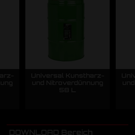
arz-
Universal Kunstharz-
Uni
nung
und Nitroverdünnung
und
58 L
DOWNLOAD Bereich