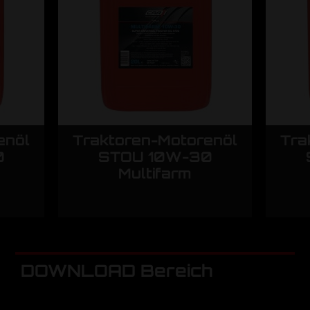
enöl
Traktoren-Motorenöl
Tra
0
STOU 10W-30
Multifarm
DOWNLOAD Bereich