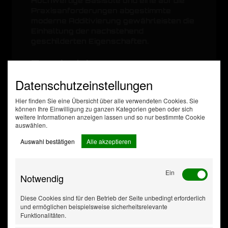
Hochwertige Basisöle und eine auf die
Praxisanforderungen abgestimmte
moderne Additivierung gewährleisten die
Einhaltung der nachstehend
geschilderten Eigenschaften.
Zusatzdaten
Inhalt [Liter]
20
Datenschutzeinstellungen
chem. Eigenschaft
dickflüssig
Gebindeart
Kanister
Hier finden Sie eine Übersicht über alle verwendeten Cookies. Sie
Viskositätsklasse SAE
10W-30
können Ihre Einwilligung zu ganzen Kategorien geben oder sich
weitere Informationen anzeigen lassen und so nur bestimmte Cookie
API: CE/SF,
auswählen.
ACEA: E2,
Spezifikation
MIL-L-
Auswahl bestätigen
Alle akzeptieren
2104D
Anzahl enthaltender
31
Varianten
Ein
Notwendig
Diese Cookies sind für den Betrieb der Seite unbedingt erforderlich
und ermöglichen beispielsweise sicherheitsrelevante
Funktionalitäten.