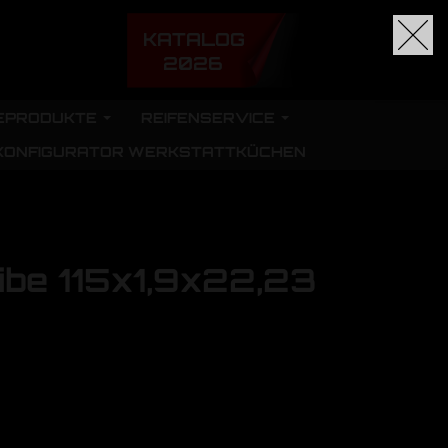
KATALOG
2026
EPRODUKTE
REIFENSERVICE
KONFIGURATOR WERKSTATTKÜCHEN
ibe 115x1,9x22,23