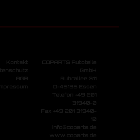
Kontakt
COPARTS Autoteile
tenschutz
GmbH
AGB
Ruhrallee 311
Impressum
D-45136 Essen
Telefon +49 201
31940-0
Fax +49 201 31940-
10
info@coparts.de
www.coparts.de