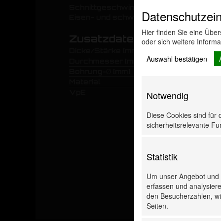
Schnittgeschwindigkeit, hohe Standzeit
Datenschutzein
Eisen- und schwefelfrei (vermindert Bi
Hier finden Sie eine Übe
Zusatzdaten
oder sich weitere Inform
Dicke/Stärke [mm]
Auswahl bestätigen
Durchmesser [mm]
Bohrung-Ø [mm]
Material
VpE
Notwendig
Diese Cookies sind für 
sicherheitsrelevante Fun
Statistik
Um unser Angebot und u
erfassen und analysiere
den Besucherzahlen, wie
Seiten.