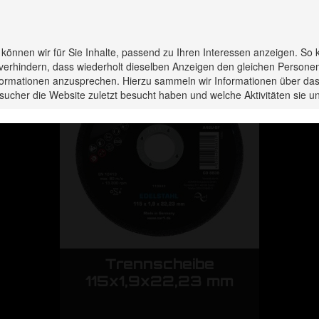
rodukte haben Sie zuletzt 
s können wir für Sie Inhalte, passend zu Ihren Interessen anzeigen. So 
verhindern, dass wiederholt dieselben Anzeigen den gleichen Persone
Informationen anzusprechen. Hierzu sammeln wir Informationen über das
sucher die Website zuletzt besucht haben und welche Aktivitäten sie
e
Trennscheibe
 mm
115x1,9x22,23 mm
11