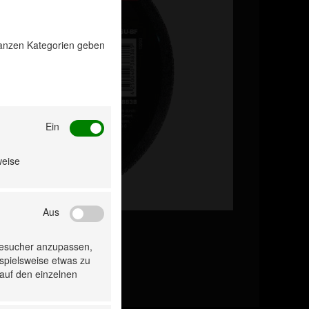
 ganzen Kategorien geben
Ein
weise
Aus
Besucher anzupassen,
ispielsweise etwas zu
 auf den einzelnen