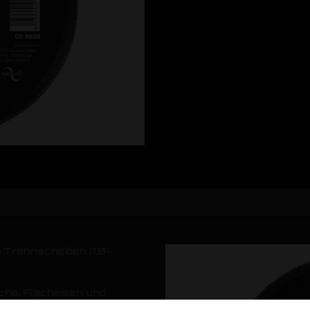
Trennscheiben (1,0-
che, Flacheisen und
kenflug, hohe