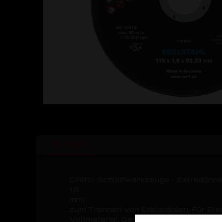
DETAILS
CAR1® Schleifwerkzeuge - Extradünne 
1,9
mm)
zum Trennen von Edelstählen. Für Ble
Vollmaterial. Geringer Grat, wenig Fun