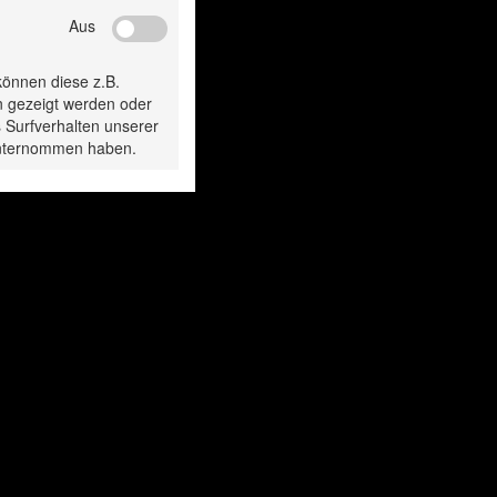
Aus
gesehen:
können diese z.B.
n gezeigt werden oder
 Surfverhalten unserer
 unternommen haben.
Trennscheibe
Trennscheib
5x1,9x22,23 mm
115x1,9x22,23