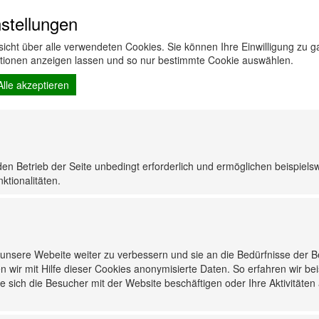
 und kühler Schnitt.
stellungen
ldung von Flugrost).
rsicht über alle verwendeten Cookies. Sie können Ihre Einwilligung zu
ationen anzeigen lassen und so nur bestimmte Cookie auswählen.
1,9
Alle akzeptieren
115,0
22,23
Edelstahl
25
den Betrieb der Seite unbedingt erforderlich und ermöglichen beispiels
ktionalitäten.
nsere Webeite weiter zu verbessern und sie an die Bedürfnisse der 
n wir mit Hilfe dieser Cookies anonymisierte Daten. So erfahren wir be
 sich die Besucher mit der Website beschäftigen oder Ihre Aktivitäten