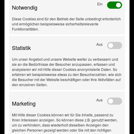
Netzspannung (AC) [V]
230 V
Ein
Notwendig
Betriebstemperatur bis [°C]
45
Arbeitsdruck bis [bar]
3,5
Diese Cookies sind für den Betrieb der Seite unbedingt erforderlich
Füllschlauchlänge [m]
3,5
und ermöglichen beispielsweise sicherheitsrelevante
bis Gebindegröße [l]
5
Funktionalitäten.
Leistung [W]
120
Anzahl der Schaltstufen
stufenlos
Aus
Statistik
Um unser Angebot und unsere Webeite weiter zu verbessern und
sie an die Bedürfnisse der Besucher anzupassen, erfassen und
analysieren wir mit Hilfe dieser Cookies anonymisierte Daten. So
erfahren wir beispielsweise etwas zu den Besucherzahlen, wie sich
die Besucher mit der Website beschäftigen oder Ihre Aktivitäten auf
den einzelnen Seiten.
Aus
Marketing
Mit Hilfe dieser Cookies können wir für Sie Inhalte, passend zu
Ihren Interessen anzeigen. So können diese z.B. genutzt werden,
um zu verhindern, dass wiederholt dieselben Anzeigen den
gleichen Personen gezeigt werden oder Sie mit den richtigen