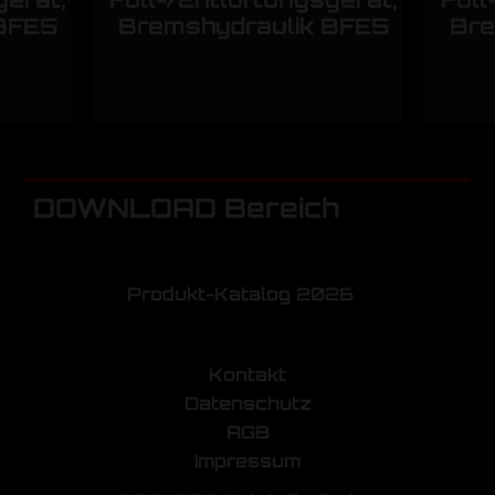
 BFE5
Bremshydraulik BFE5
Bre
DOWNLOAD Bereich
Produkt-Katalog 2026
Kontakt
Datenschutz
AGB
Impressum